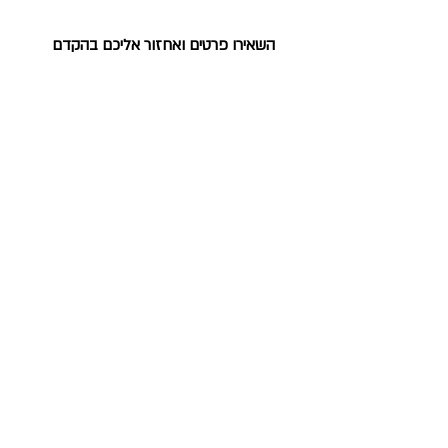
השאירו פרטים ואחזור אליכם בהקדם
צור קשר
קראתי ואני מסכים/ה ל
מדיניות הפרטיות
עיצוב ובניית אתרים: מורן נלגס