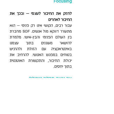
Focusing
לחזק את החיבור לעצמי — ובכך את
החיבור לאחרים
עבור רבים, הקושי אינו רק פנימי — הוא
מתעורר דווקא מול אנשים. SOF מחברת
בין העולם הפנימי והבין-אישי. מלמדת
להישאר מעוגנים בתוך עצמנו
באינטראקציה עם הזולת ולהרגיש
בטוחים במפגש האנושי. להרחיב את
יכולת החיבור, והתקשורת האוטנטית
בתוך יחסים.
איך נראה תהליך טיפולי?
הטיפול מותאם אישית לכל אדם ומשלב:
הקשבה עמוקה לגוף, לרגש ולתוכן
זיהוי מדפוסים שמופיעים דרך הגוף (כיווץ,
קיפאון, הצפה)