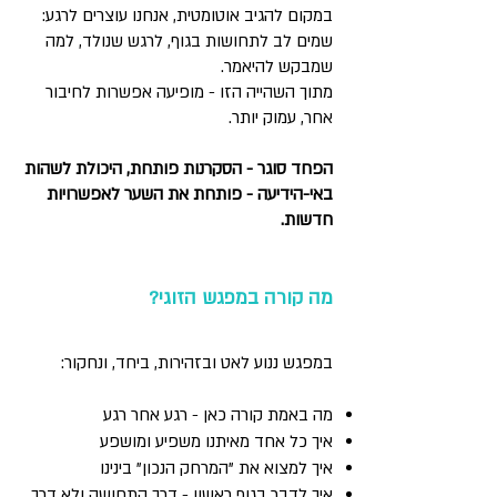
במקום להגיב אוטומטית, אנחנו עוצרים לרגע:
שמים לב לתחושות בגוף, לרגש שנולד, למה
שמבקש להיאמר.
מתוך השהייה הזו - מופיעה אפשרות לחיבור
אחר, עמוק יותר.
הפחד סוגר - הסקרנות פותחת, היכולת לשהות
באי-הידיעה - פותחת את השער לאפשרויות
חדשות.
מה קורה במפגש הזוגי?
במפגש ננוע לאט ובזהירות, ביחד, ונחקור:
מה באמת קורה כאן - רגע אחר רגע
איך כל אחד מאיתנו משפיע ומושפע
איך למצוא את "המרחק הנכון" בינינו
איך לדבר בגוף ראשון - דרך התחושה ולא דרך