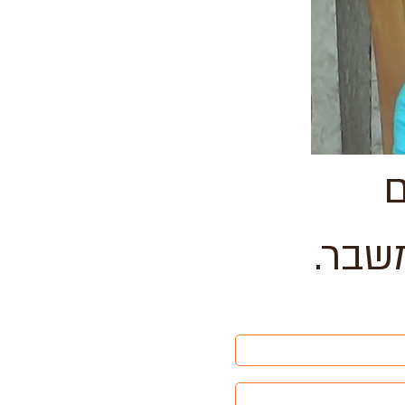
ם
שבר.